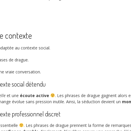
le contexte
aptée au contexte social.
ases de drague.
e vraie conversation.
texte social détendu
elle
et une
écoute active
. Les phrases de drague gagnent alors en 
échange évolue sans pression inutile. Ainsi, la séduction devient un
mom
exte professionnel discret
ssentielle
. Les phrases de drague prennent la forme de remarques v