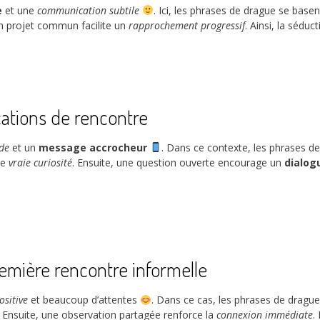
e
et une
communication subtile
. Ici, les phrases de drague se base
’un projet commun facilite un
rapprochement progressif
. Ainsi, la séduc
cations de rencontre
de
et un
message accrocheur
. Dans ce contexte, les phrases de
ne
vraie curiosité
. Ensuite, une question ouverte encourage un
dialog
emière rencontre informelle
ositive
et beaucoup d’attentes
. Dans ce cas, les phrases de dragu
. Ensuite, une observation partagée renforce la
connexion immédiate
.