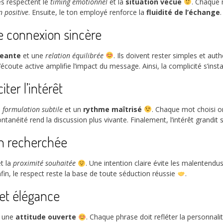
es respectent le
timing émotionnel
et la
situation vécue
. Chaque 
 positive
. Ensuite, le ton employé renforce la
fluidité de l’échange
 connexion sincère
eante
et une
relation équilibrée
. Ils doivent rester simples et au
coute active amplifie l’impact du message. Ainsi, la complicité s’inst
ter l’intérêt
e
formulation subtile
et un
rythme maîtrisé
. Chaque mot choisi o
pontanéité rend la discussion plus vivante. Finalement, l’intérêt grandit
ion recherchée
t la
proximité souhaitée
. Une intention claire évite les malentendus
nfin, le respect reste la base de toute séduction réussie
.
 et élégance
 une
attitude ouverte
. Chaque phrase doit refléter la personnalité