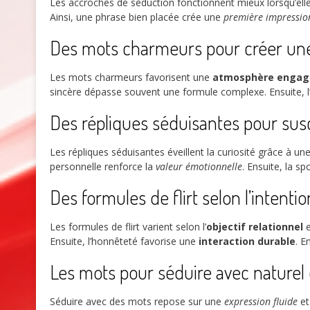
Les accroches de séduction fonctionnent mieux lorsqu’ell
Ainsi, une phrase bien placée crée une
première impression
Des mots charmeurs pour créer une
Les mots charmeurs favorisent une
atmosphère engag
sincère dépasse souvent une formule complexe. Ensuite, l’é
Des répliques séduisantes pour susci
Les répliques séduisantes éveillent la curiosité grâce à un
personnelle renforce la
valeur émotionnelle
. Ensuite, la s
Des formules de flirt selon l’intent
Les formules de flirt varient selon l’
objectif relationnel
e
Ensuite, l’honnêteté favorise une
interaction durable
. E
Les mots pour séduire avec naturel
Séduire avec des mots repose sur une
expression fluide
et