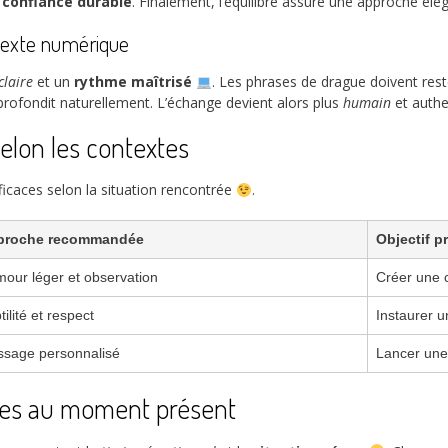
e
confiance durable
. Finalement, l’équilibre assure une approche él
ntexte numérique
claire
et un
rythme maîtrisé
. Les phrases de drague doivent rest
pprofondit naturellement. L’échange devient alors plus
humain
et auth
elon les contextes
ficaces selon la situation rencontrée
.
proche recommandée
Objectif p
our léger et observation
Créer une 
tilité et respect
Instaurer u
sage personnalisé
Lancer une
ées au moment présent