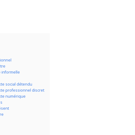
sionnel
tre
 informelle
xte social détendu
te professionnel discret
exte numérique
es
ésent
re