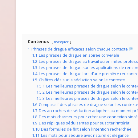
Contenus
masquer
1
Phrases de drague efficaces selon chaque contexte
1.1
Les phrases de drague en soirée conviviale
1.2
Les phrases de drague au travail ou en milieu profes
1.3
Les phrases de drague sur les applications de rencon
1.4
Les phrases de drague lors d’une première rencontre
1.5
Chiffres clés sur la séduction selon le contexte
1.5.1
Les meilleures phrases de drague selon le conte
1.5.2
Les meilleures phrases de drague selon le contex
1.5.3
Les meilleures phrases de drague selon le cont
1.6
Comparatif des phrases de drague selon les context
1.7
Des accroches de séduction adaptées au moment pr
1.8
Des mots charmeurs pour créer une connexion sincè
1.9
Des répliques séduisantes pour susciter l’intérêt
1.10
Des formules de flirt selon l’intention recherchée
1.11
Les mots pour séduire avec naturel et élégance