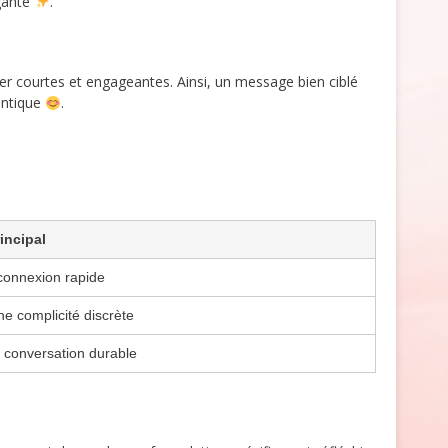
égante
.
er courtes et engageantes. Ainsi, un message bien ciblé
entique
.
rincipal
connexion rapide
ne complicité discrète
 conversation durable