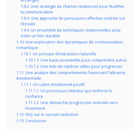
échanges
1.9.2
Une stratégie de charme relationnel pour fluidifier
la communication
1.9.3
Une approche de persuasion affective centrée sur
l’écoute
1.9.4
Un ensemble de techniques relationnelles pour
créer un lien durable
1.10
Une exploration des dynamiques de communication
romantique
1.10.1
Un principe d’interaction naturelle
1.10.1.1
Une base essentielle pour comprendre autrui
1.10.1.2
Une liste de repères utiles pour progresser
1.11
Une analyse des comportements favorisant l’attirance
émotionnelle
1.11.1
Un cadre émotionnel positif
1.11.1.1
Un processus intérieur qui renforce la
confiance
1.11.1.2
Une démarche progressive orientée vers
l’ouverture
1.12
FAQ sur le conseil seduction
1.13
Conclusion