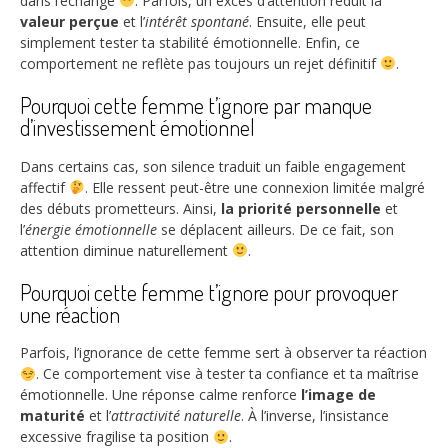
dans l’échange
. Parfois, un excès d’attention réduit la
valeur perçue
et l’
intérêt spontané
. Ensuite, elle peut
simplement tester ta stabilité émotionnelle. Enfin, ce
comportement ne reflète pas toujours un rejet définitif
.
Pourquoi cette femme t’ignore par manque
d’investissement émotionnel
Dans certains cas, son silence traduit un faible engagement
affectif
. Elle ressent peut-être une connexion limitée malgré
des débuts prometteurs. Ainsi,
la priorité personnelle
et
l’
énergie émotionnelle
se déplacent ailleurs. De ce fait, son
attention diminue naturellement
.
Pourquoi cette femme t’ignore pour provoquer
une réaction
Parfois, l’ignorance de cette femme sert à observer ta réaction
. Ce comportement vise à tester ta confiance et ta maîtrise
émotionnelle. Une réponse calme renforce
l’image de
maturité
et l’
attractivité naturelle
. À l’inverse, l’insistance
excessive fragilise ta position
.