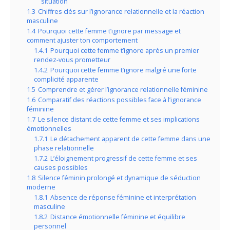
situation
1.3
Chiffres clés sur l’ignorance relationnelle et la réaction
masculine
1.4
Pourquoi cette femme t’ignore par message et
comment ajuster ton comportement
1.4.1
Pourquoi cette femme t’ignore après un premier
rendez-vous prometteur
1.4.2
Pourquoi cette femme t’ignore malgré une forte
complicité apparente
1.5
Comprendre et gérer l’ignorance relationnelle féminine
1.6
Comparatif des réactions possibles face à l’ignorance
féminine
1.7
Le silence distant de cette femme et ses implications
émotionnelles
1.7.1
Le détachement apparent de cette femme dans une
phase relationnelle
1.7.2
L’éloignement progressif de cette femme et ses
causes possibles
1.8
Silence féminin prolongé et dynamique de séduction
moderne
1.8.1
Absence de réponse féminine et interprétation
masculine
1.8.2
Distance émotionnelle féminine et équilibre
personnel