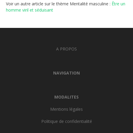
Voir un autre article sur le thème Mentalité masculine :
Être un
homme viril et séduisant
A PROPOS
NAVIGATION
MODALITES
Mentions légales
Politique de confidentialité